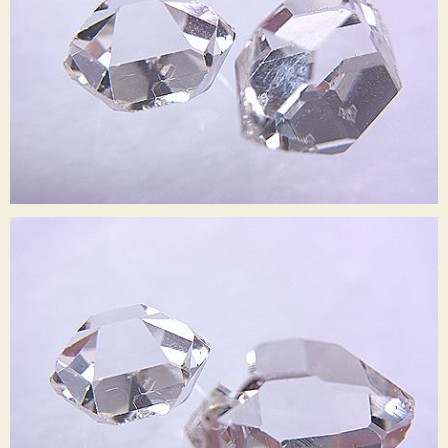
滞ったエネルギーや体の疲労などを解消し、肉体と精神、そして感情のバランス
を整えてくれます
体内のエネルギーを整え、心（精神）を宇宙のエネルギーとつなげて 自身の内に
埋もれている
才能や夢の開花および実現をサポートしてくれる石です
☆ インクルージョンはわずかに見られますが、クリアーで美しいハーキマーダイ
ヤモンド（原石）のルースです
欠けはわずかにございますが、全体的に完璧な美しい形状の最高品質ルース
です
（ニューヨーク州のハーキマーダイヤモンド採掘者から直接取り寄せたハー
キマーダイヤモンドです）
店長おすすめの大変美しいハーキマーダイヤモンドですので、きらきら輝く煌き
をお楽しみください
また、瞑想やヒーリングにもぜひどうぞ♪
☆ ヒーリング効果 ☆
・夢の実現とチャンスを呼び込みます
・才能や可能性の種を開花させます
・疲労感を解消し、エネルギーの流れをスムーズにします