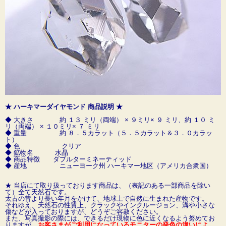
★ ハーキマーダイヤモンド 商品説明 ★
◆ 大きさ 約 １３ ミリ（両端） × ９ミリ× ９ ミリ、約 １０ ミ
リ（両端） × １０ミリ× ７ ミリ
◆ 重量 約 ８．５カラット（５．５カラット＆３．０カラッ
ト）
◆ 色 クリア
◆ 鉱物名 水晶
◆ 商品特徴 ダブルターミネーティッド
◆ 産地 ニューヨーク州 ハーキマー地区（アメリカ合衆国）
★ 当店にて取り扱っております商品は、（表記のある一部商品を除い
て）全て天然石です。
太古の昔より長い年月をかけて、地球上で自然に生まれた産物です。
それゆえ、天然石の性質上、クラックやインクルージョン、溝や小さな
傷などが入っておりますが、どうぞご容赦ください。
また、写真撮影の際には、できるだけ現物に色に近くなるよう努めてお
りますが、
お客さまがご利用になっているモニターの発色の違いによ