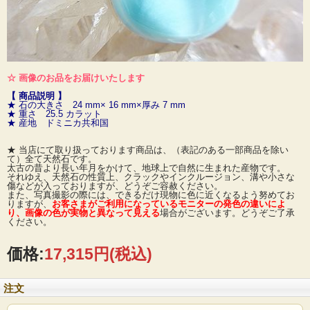
☆ 画像のお品をお届けいたします
【 商品説明 】
★ 石の大きさ 24 mm× 16 mm×厚み 7 mm
★ 重さ 25.5 カラット
★ 産地 ドミニカ共和国
★ 当店にて取り扱っております商品は、（表記のある一部商品を除い
て）全て天然石です。
太古の昔より長い年月をかけて、地球上で自然に生まれた産物です。
それゆえ、天然石の性質上、クラックやインクルージョン、溝や小さな
傷などが入っておりますが、どうぞご容赦ください。
また、写真撮影の際には、できるだけ現物に色に近くなるよう努めてお
りますが、
お客さまがご利用になっているモニターの発色の違いによ
り、画像の色が実物と異なって見える
場合がございます。どうぞご了承
ください。
価格:
17,315円
(税込)
注文