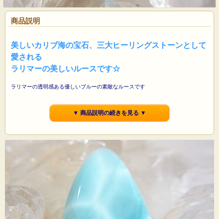
商品説明
美しいカリブ海の宝石、三大ヒーリングストーンとして
愛される
ラリマーの美しいルースです☆
ラリマーの透明感ある優しいブルーの素敵なルースです
存在感ある しずく形と 透明感を感じるブルーのアイスラリマーです
▼ 商品説明の続きを見る ▼
シャトヤンシー効果も見られ、透明感を感じる優しいブルーの色が素敵なラリマ
ーです
眺めているだけで心が穏やかに落ち着き、気持ちが優しく癒されてくるのを感じ
ます
とても素敵なラリマーですので、ポーチに入れてお守りにしたり、ペンダントな
どの
アクセサリー作りにおすすめです☆
☆ 美しいアクアグリーン系のアイスラリマーです