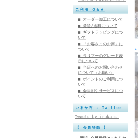
ご利用 Ｑ＆Ａ
■ オーダー加工について
■ 発送/送料について
■ ギフトラッピングにつ
いて
■ 「お客さまのお声」に
ついて
■ ラリマーのグレード表
示について
■ 当店へのお問い合わせ
について（お願い）
■ ポイントのご利用につ
いて
■ 会員割引サービスにつ
いて
いるか石 ☆ Twitter
Tweets by irukaisi
【 会員登録 】