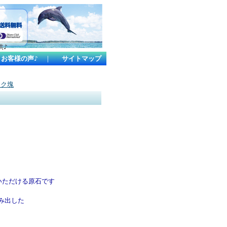
供♪
お客様の声♪
｜
サイトマップ
ック塊
いただける原石です
み出した