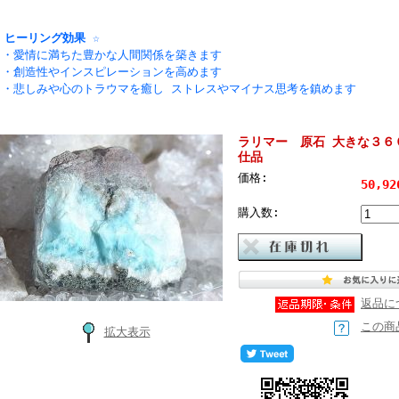
☆ ヒーリング効果 ☆
・愛情に満ちた豊かな人間関係を築きます
・創造性やインスピレーションを高めます
・悲しみや心のトラウマを癒し ストレスやマイナス思考を鎮めます
ラリマー 原石 大きな３６０
仕品
価格:
50,9
購入数:
返品に
この商
拡大表示