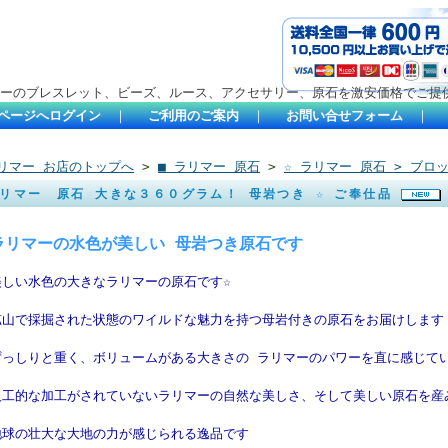
ーのブレスレット、ビーズ、ルース、アクセサリー、原石を激安価格でご提
ページへログイン
｜
ご利用のご案内
｜
お問い合せフォーム
｜
リマー お店のトップへ
>
■ ラリマー 原石
>
☆ ラリマー 原石 > ブロ
リマー 原石 大きな３６０グラム！ 母岩つき ☆ ご奉仕品
ラリマーの水色が美しい 母岩つき原石です
美しい水色の大きなラリマーの原石です☆
鉱山で採掘された状態のワイルドな魅力を持つ母岩付きの原石をお届けします
ずっしりと重く、ボリュームがある大きさの ラリマーのパワーを直に感じて
人工的な加工がされていないラリマーの自然な美しさ、そして美しい原石を産
地球の壮大な大地の力が感じられる逸品です