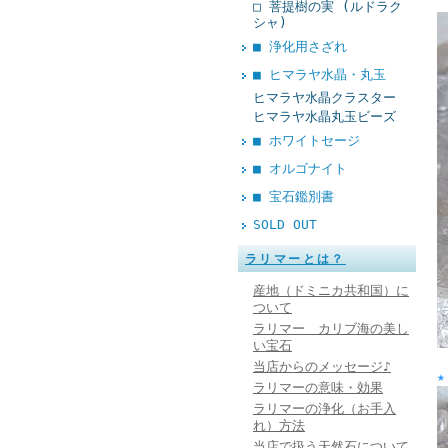
□ 菩提樹の実 (ルドラク
シャ)
■ 浄化用さざれ
■ ヒマラヤ水晶・丸玉
ヒマラヤ水晶クラスター
ヒマラヤ水晶丸玉ビーズ
■ ホワイトセージ
■ オルゴナイト
■ 宝石鑑別書
SOLD OUT
ラリマーとは？
産地（ドミニカ共和国）に
ついて
ラリマー カリブ海の美し
い宝石
当店からのメッセージ♪
ラリマーの意味・効果
ラリマーの浄化（お手入
れ）方法
当店で扱う天然石について